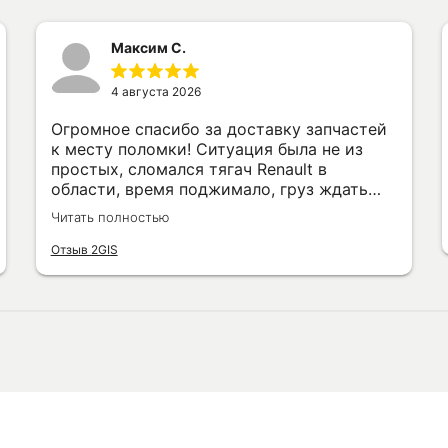
Максим С.
4 августа 2026
Огромное спасибо за доставку запчастей
к месту поломки! Ситуация была не из
простых, сломался тягач Renault в
области, время поджимало, груз ждать
никто не будет. Отреагировали быстро,
Читать полностью
запчасти подобрали по VINу, доставили
прямо на обочину, где стоял. Механик
Отзыв 2GIS
Константин всё поменял на месте,
проверил работу. Всё прошло быстро и
профессионально. Рекомендую.