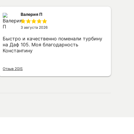
Валерия П
3 августа 2026
Быстро и качественно поменали турбину
Заг
на Даф 105. Моя благодарность
под
Константину
наш
цен
Буд
Чита
раб
Отзыв 2GIS
Отзы