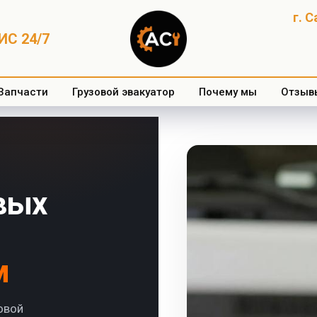
г. 
С 24/7
Запчасти
Грузовой эвакуатор
Почему мы
Отзыв
вых
м
овой