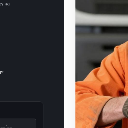
ку на
ут
а