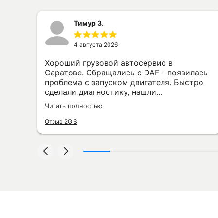
Тимур З.
4 августа 2026
Хороший грузовой автосервис в
свой
Саратове. Обращались с DAF - появилась
и
проблема с запуском двигателя. Быстро
но.
сделали диагностику, нашли
неисправность, заменили нужную деталь
Читать полностью
и проверили машину. Всё сделали без
лишних разговоров и затягивания сроков.
Отзыв 2GIS