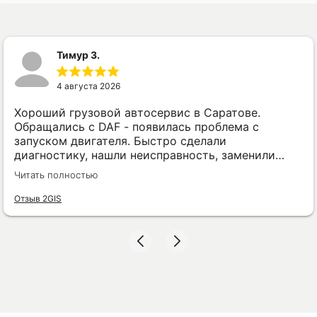
Тимур З.
4 августа 2026
Хороший грузовой автосервис в Саратове.
Обращались с DAF - появилась проблема с
запуском двигателя. Быстро сделали
диагностику, нашли неисправность, заменили
нужную деталь и проверили машину. Всё сделали
Читать полностью
без лишних разговоров и затягивания сроков.
Отзыв 2GIS