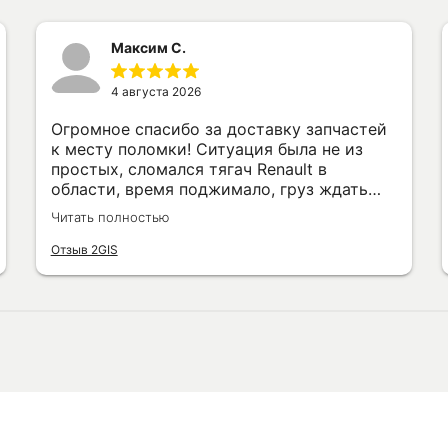
Максим С.
4 августа 2026
Огромное спасибо за доставку запчастей
к месту поломки! Ситуация была не из
простых, сломался тягач Renault в
области, время поджимало, груз ждать
никто не будет. Отреагировали быстро,
Читать полностью
запчасти подобрали по VINу, доставили
прямо на обочину, где стоял. Механик
Отзыв 2GIS
Константин всё поменял на месте,
проверил работу. Всё прошло быстро и
профессионально. Рекомендую.