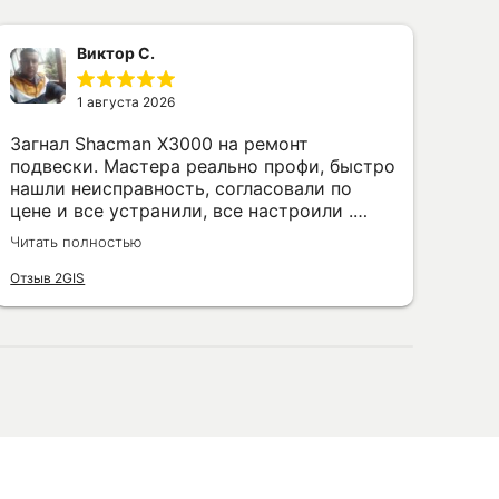
Виктор С.
1 августа 2026
Загнал Shacman X3000 на ремонт
Сто
подвески. Мастера реально профи, быстро
обл
нашли неисправность, согласовали по
сер
цене и все устранили, все настроили .
орг
Буду обращаться еще не раз, спасибо за
пря
Читать полностью
Чита
работу👍
уст
Отзыв 2GIS
Отзы