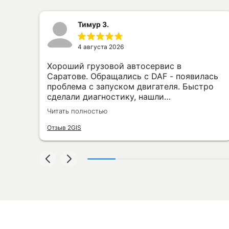
Тимур З.
4 августа 2026
Хороший грузовой автосервис в
Саратове. Обращались с DAF - появилась
проблема с запуском двигателя. Быстро
сделали диагностику, нашли
неисправность, заменили нужную деталь
Читать полностью
и проверили машину. Всё сделали без
лишних разговоров и затягивания сроков.
Отзыв 2GIS