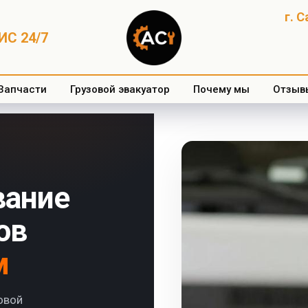
г. 
С 24/7
Запчасти
Грузовой эвакуатор
Почему мы
Отзыв
вание
ов
м
овой