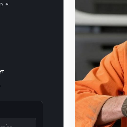
ку на
ут
а