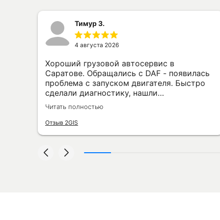
Тимур З.
4 августа 2026
Хороший грузовой автосервис в
Саратове. Обращались с DAF - появилась
проблема с запуском двигателя. Быстро
сделали диагностику, нашли
неисправность, заменили нужную деталь
Читать полностью
и проверили машину. Всё сделали без
лишних разговоров и затягивания сроков.
Отзыв 2GIS