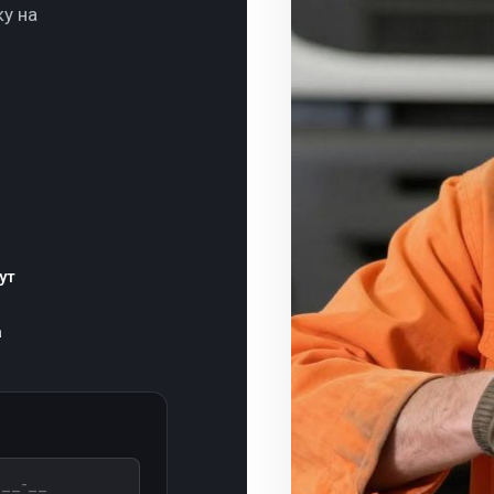
ку на
ут
а