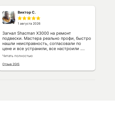
Виктор С.
1 августа 2026
Загнал Shacman X3000 на ремонт
Сто
подвески. Мастера реально профи, быстро
обл
нашли неисправность, согласовали по
сер
цене и все устранили, все настроили .
орг
Буду обращаться еще не раз, спасибо за
пря
Читать полностью
Чита
работу👍
уст
Отзыв 2GIS
Отзы