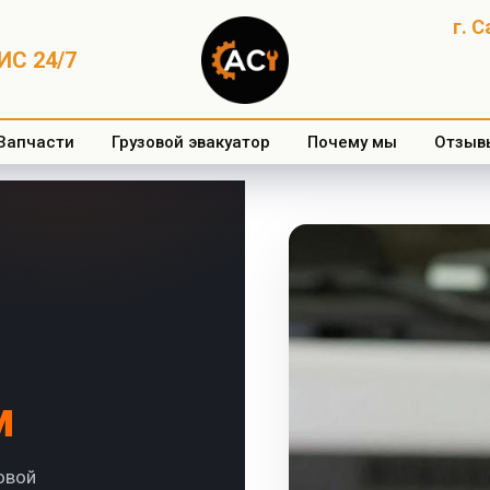
г. 
С 24/7
Запчасти
Грузовой эвакуатор
Почему мы
Отзыв
м
овой