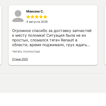
Максим С.
4 августа 2026
Огромное спасибо за доставку запчастей
к месту поломки! Ситуация была не из
простых, сломался тягач Renault в
области, время поджимало, груз ждать
никто не будет. Отреагировали быстро,
Читать полностью
запчасти подобрали по VINу, доставили
прямо на обочину, где стоял. Механик
Отзыв 2GIS
Константин всё поменял на месте,
проверил работу. Всё прошло быстро и
профессионально. Рекомендую.