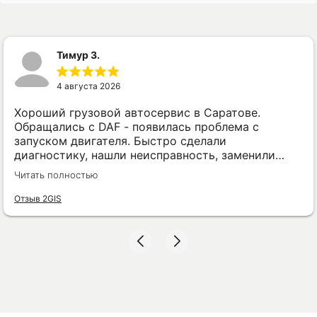
Тимур З.
4 августа 2026
Хороший грузовой автосервис в Саратове.
Обращались с DAF - появилась проблема с
запуском двигателя. Быстро сделали
диагностику, нашли неисправность, заменили
нужную деталь и проверили машину. Всё сделали
Читать полностью
без лишних разговоров и затягивания сроков.
Отзыв 2GIS