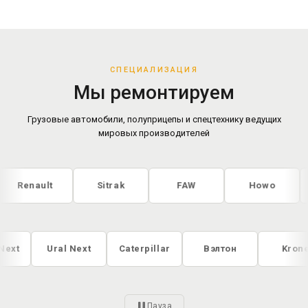
СПЕЦИАЛИЗАЦИЯ
Мы ремонтируем
Грузовые автомобили, полуприцепы и спецтехнику ведущих
мировых производителей
ault
Sitrak
FAW
Howo
Fot
Gazon Next
Ural Next
Caterpillar
Вэлтон
Пауза